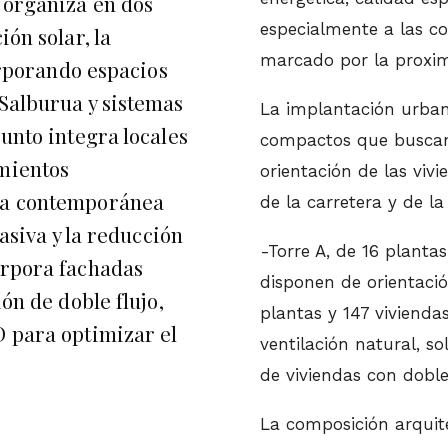
 organiza en dos
especialmente a las co
ón solar, la
marcado por la proximi
corporando espacios
Salburua y sistemas
La implantación urbana
unto integra locales
compactos que buscan 
mientos
orientación de las viv
ura contemporánea
de la carretera y de la
pasiva y la reducción
-Torre A, de 16 planta
orpora fachadas
disponen de orientació
ón de doble flujo,
plantas y 147 viviend
D para optimizar el
ventilación natural, 
de viviendas con doble
La composición arquite