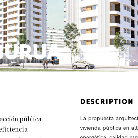
CLIENT
Visesa
LBURUA
BUDGET
25.000.00
DESCRIPTION
tección pública
La propuesta arquitect
eficiencia
vivienda pública en alt
energética, calidad es