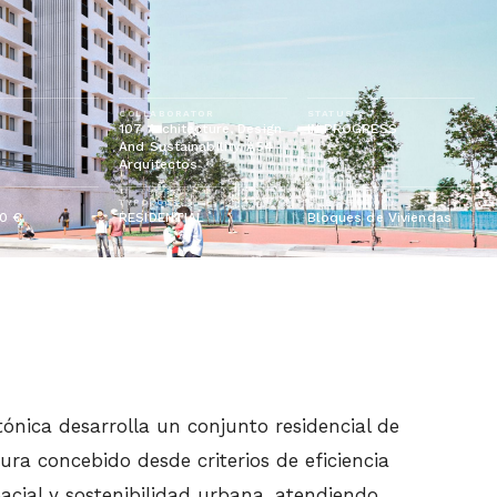
COLLABORATOR
STATUS
107 Architecture, Design
IN PROGRESS
And Sustainability, A54
Arquitectos
TYPOLOGY
SUBCATEGORY
0 €
RESIDENTIAL
Bloques de Viviendas
ónica desarrolla un conjunto residencial de
ura concebido desde criterios de eficiencia
pacial y sostenibilidad urbana, atendiendo