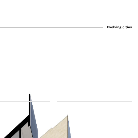
 a P16
Alzado